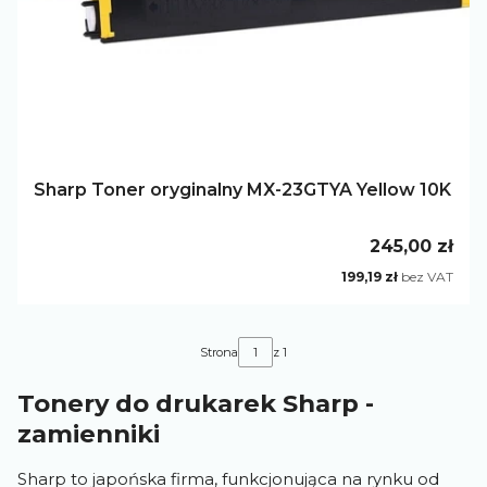
Sharp Toner oryginalny MX-23GTYA Yellow 10K
Cena
245,00 zł
Cena
199,19 zł
bez VAT
Strona
z 1
Tonery do drukarek Sharp -
zamienniki
Sharp to japońska firma, funkcjonująca na rynku od