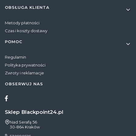
OBSŁUGA KLIENTA
Metody płatności
Czas i koszty dostawy
POMOC
Regulamin
Polityka prywatności
Zwroty i reklamacje
OBSERWUJ NAS
Sklep Blackpoint24.pl
Adres:
Nad Serafą 56
30-864 Kraków