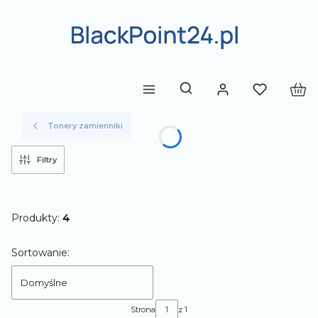
Produ
Otwórz wyszukiwarkę
Tonery zamienniki
Filtry
Produkty:
4
Lista produktów
Sortowanie:
Domyślne
Strona
z 1