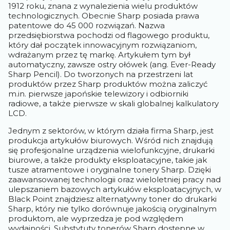
1912 roku, znana z wynalezienia wielu produktów
technologicznych. Obecnie Sharp posiada prawa
patentowe do 45 000 rozwiązań. Nazwa
przedsiębiorstwa pochodzi od flagowego produktu,
który dał początek innowacyjnym rozwiązaniom,
wdrażanym przez tę markę. Artykułem tym był
automatyczny, zawsze ostry ołówek (ang. Ever-Ready
Sharp Pencil). Do tworzonych na przestrzeni lat
produktów przez Sharp produktów można zaliczyć
m.in. pierwsze japońskie telewizory i odbiorniki
radiowe, a także pierwsze w skali globalnej kalkulatory
LCD.
Jednym z sektorów, w którym działa firma Sharp, jest
produkcja artykułów biurowych. Wśród nich znajdują
się profesjonalne urządzenia wielofunkcyjne, drukarki
biurowe, a także produkty eksploatacyjne, takie jak
tusze atramentowe i oryginalne tonery Sharp. Dzięki
zaawansowanej technologii oraz wieloletniej pracy nad
ulepszaniem bazowych artykułów eksploatacyjnych, w
Black Point znajdziesz alternatywny toner do drukarki
Sharp, który nie tylko dorównuje jakością oryginalnym
produktom, ale wyprzedza je pod względem
wydajności. Substytuty tonerów Sharp dostępne w