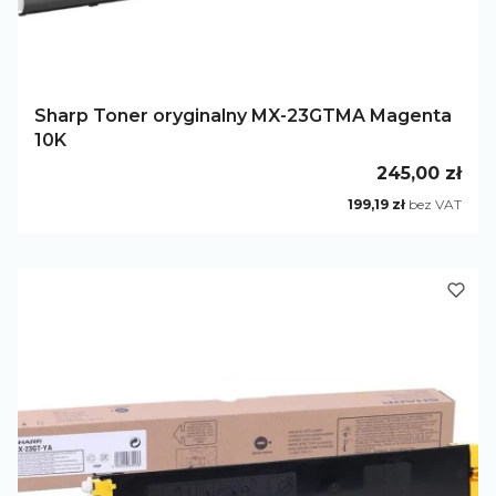
Sharp Toner oryginalny MX-23GTMA Magenta
10K
Cena
245,00 zł
Cena
199,19 zł
bez VAT