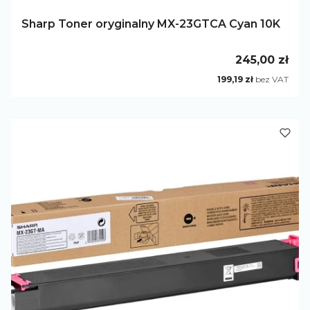
Sharp Toner oryginalny MX-23GTCA Cyan 10K
Cena
245,00 zł
Cena
199,19 zł
bez VAT