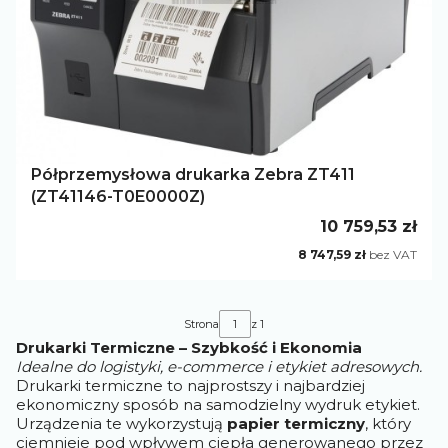
Półprzemysłowa drukarka Zebra ZT411
(ZT41146-T0E0000Z)
Cena
10 759,53 zł
Cena
8 747,59 zł
bez VAT
Strona
z 1
Drukarki Termiczne – Szybkość i Ekonomia
Idealne do logistyki, e-commerce i etykiet adresowych.
Drukarki termiczne to najprostszy i najbardziej
ekonomiczny sposób na samodzielny wydruk etykiet.
Urządzenia te wykorzystują
papier termiczny
, który
ciemnieje pod wpływem ciepła generowanego przez