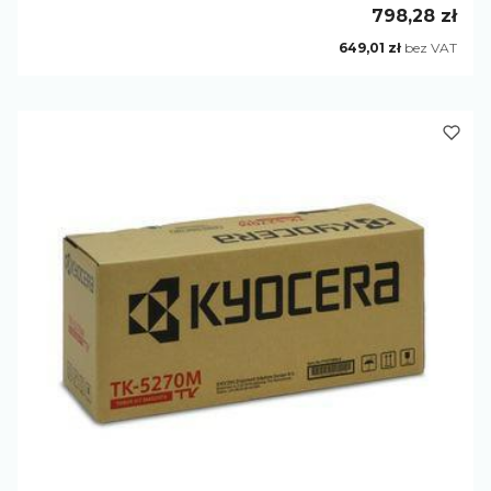
Cena
798,28 zł
Cena
649,01 zł
bez VAT