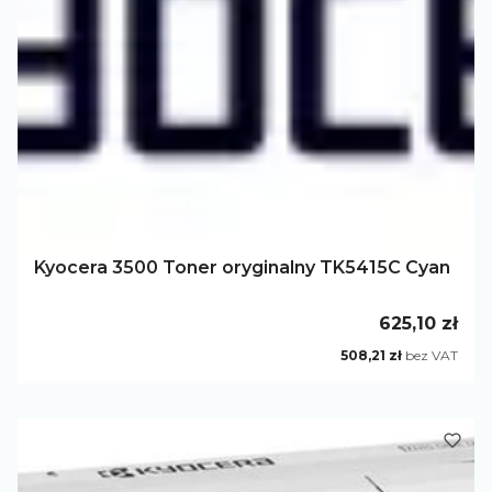
Kyocera 3500 Toner oryginalny TK5415C Cyan
Cena
625,10 zł
Cena
508,21 zł
bez VAT