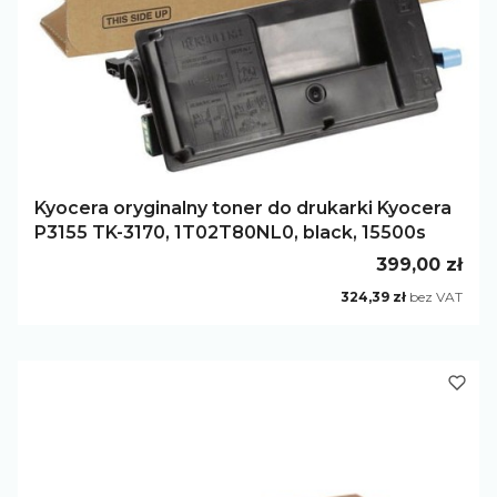
Kyocera oryginalny toner do drukarki Kyocera
P3155 TK-3170, 1T02T80NL0, black, 15500s
Cena
399,00 zł
Cena
324,39 zł
bez VAT