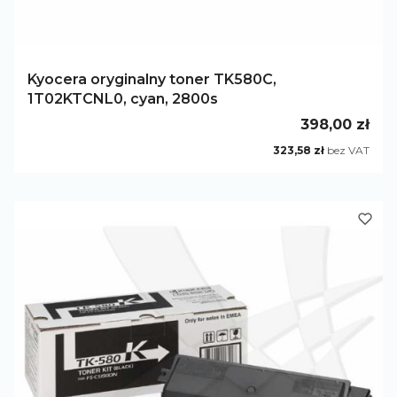
Kyocera oryginalny toner TK580C,
1T02KTCNL0, cyan, 2800s
Cena
398,00 zł
Cena
323,58 zł
bez VAT