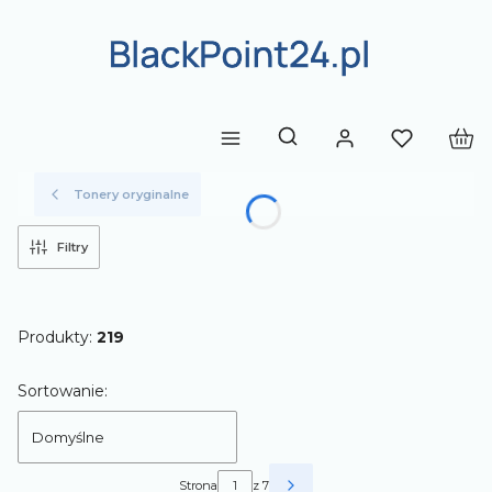
Produ
Otwórz wyszukiwarkę
Tonery oryginalne
Filtry
Produkty:
219
Lista produktów
Sortowanie:
Domyślne
Strona
z 7