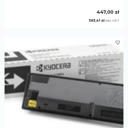
Cena
447,00 zł
Cena
363,41 zł
bez VAT