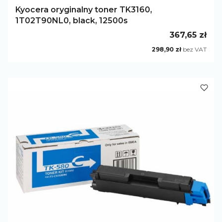
Kyocera oryginalny toner TK3160,
1T02T90NL0, black, 12500s
Cena
367,65 zł
Cena
298,90 zł
bez VAT