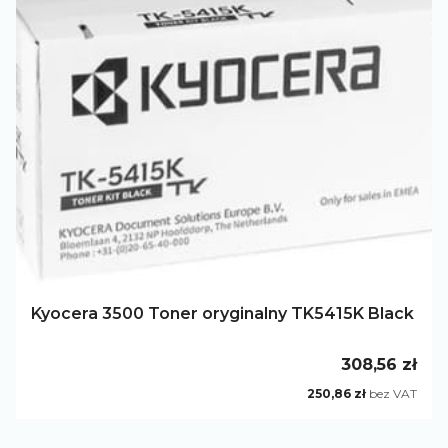
Kyocera 3500 Toner oryginalny TK5415K Black
Cena
308,56 zł
Cena
250,86 zł
bez VAT