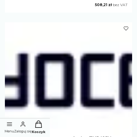
Cena
508,21 zł
bez VAT
Produkty w koszyku: 0. Zobacz szczegóły
Menu
Zaloguj się
Koszyk