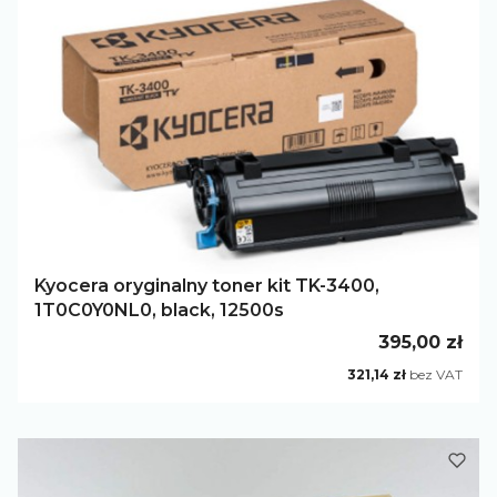
Kyocera oryginalny toner kit TK-3400,
1T0C0Y0NL0, black, 12500s
Cena
395,00 zł
Cena
321,14 zł
bez VAT