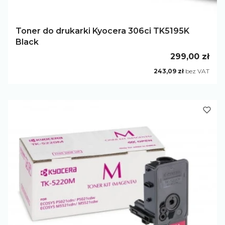
Toner do drukarki Kyocera 306ci TK5195K
Black
Cena
299,00 zł
Cena
243,09 zł
bez VAT