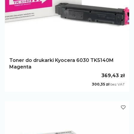
Toner do drukarki Kyocera 6030 TK5140M
Magenta
Cena
369,43 zł
Cena
300,35 zł
bez VAT