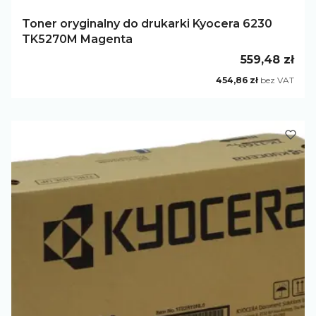
Toner oryginalny do drukarki Kyocera 6230
TK5270M Magenta
Cena
559,48 zł
Cena
454,86 zł
bez VAT