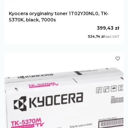
Kyocera oryginalny toner 1T02YJ0NL0, TK-
5370K, black, 7000s
Cena
399,43 zł
Cena
324,74 zł
bez VAT