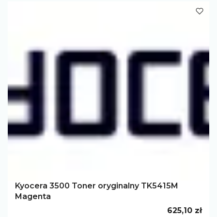
Kyocera 3500 Toner oryginalny TK5415M
Magenta
Cena
625,10 zł