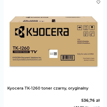
Kyocera TK-1260 toner czarny, oryginalny
Cena
536,76 zł
Cena