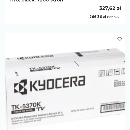
Cena
327,62 zł
Cena
266,36 zł
bez VAT