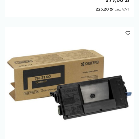
277,00 zł
Cena
225,20 zł
bez VAT