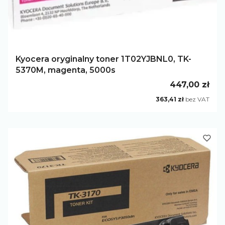
Kyocera oryginalny toner 1T02YJBNL0, TK-
5370M, magenta, 5000s
Cena
447,00 zł
Cena
363,41 zł
bez VAT