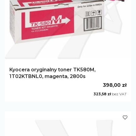
Kyocera oryginalny toner TK580M,
1T02KTBNL0, magenta, 2800s
Cena
398,00 zł
Cena
323,58 zł
bez VAT