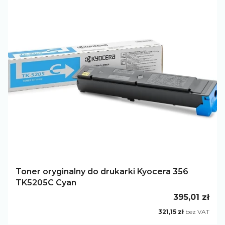
Toner oryginalny do drukarki Kyocera 356
TK5205C Cyan
Cena
395,01 zł
Cena
321,15 zł
bez VAT