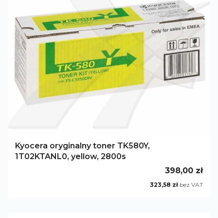
Kyocera oryginalny toner TK580Y,
1T02KTANL0, yellow, 2800s
Cena
398,00 zł
Cena
323,58 zł
bez VAT