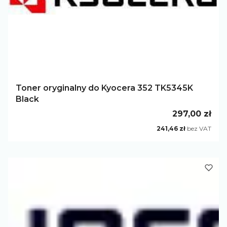
Toner oryginalny do Kyocera 352 TK5345K
Black
Cena
297,00 zł
Cena
241,46 zł
bez VAT