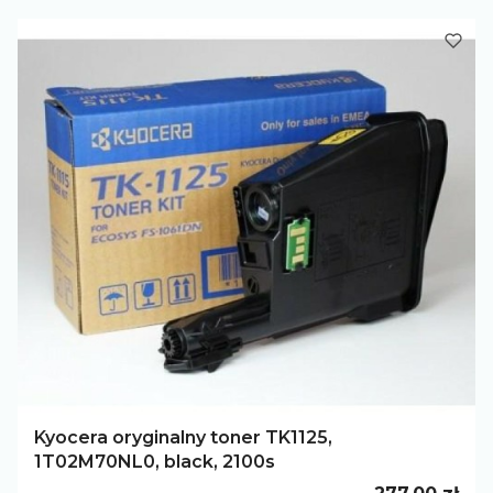
Kyocera oryginalny toner TK1125,
1T02M70NL0, black, 2100s
Cena