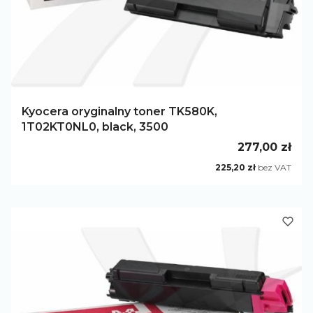
Kyocera oryginalny toner TK580K,
1T02KT0NL0, black, 3500
Cena
277,00 zł
Cena
225,20 zł
bez VAT