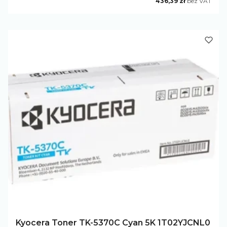
436,39 zł
bez VAT
Kyocera Toner TK-5370C Cyan 5K 1T02YJCNL0