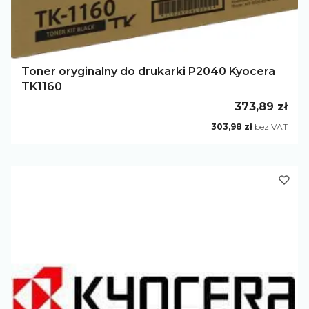
Toner oryginalny do drukarki P2040 Kyocera
TK1160
Cena
373,89 zł
Cena
303,98 zł
bez VAT