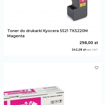
Toner do drukarki Kyocera 5521 TK5220M
Magenta
Cena
298,00 zł
Cena
242,28 zł
bez VAT