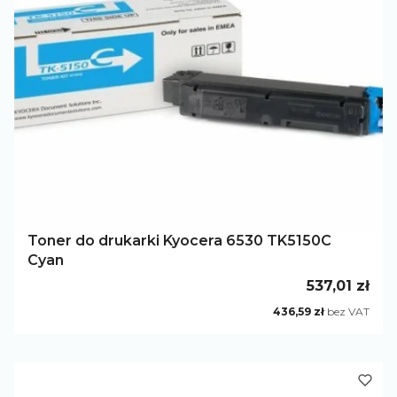
Toner do drukarki Kyocera 6530 TK5150C
Cyan
Cena
537,01 zł
Cena
436,59 zł
bez VAT