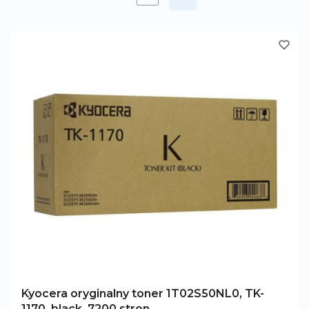
Następne produkty
Kyocera oryginalny toner 1T02S50NL0, TK-
1170, black, 7200 stron