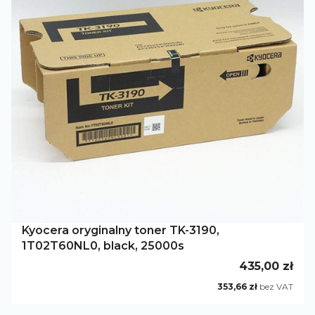
Kyocera oryginalny toner TK-3190,
1T02T60NL0, black, 25000s
Cena
435,00 zł
Cena
353,66 zł
bez VAT