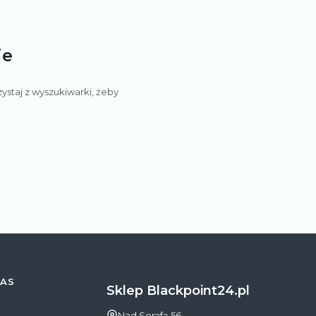
je
ystaj z wyszukiwarki, żeby
AS
Sklep Blackpoint24.pl
Adres:
Nad Serafą 56