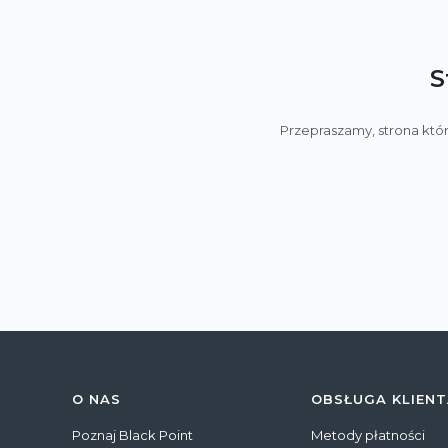
S
Przepraszamy, strona któr
Linki w stopce
O NAS
OBSŁUGA KLIEN
Poznaj Black Point
Metody płatności