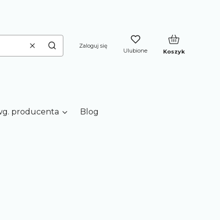
Produkty w kos
Zaloguj się
Ulubione
Wyczyść
Szukaj
Koszyk
wg. producenta
Blog